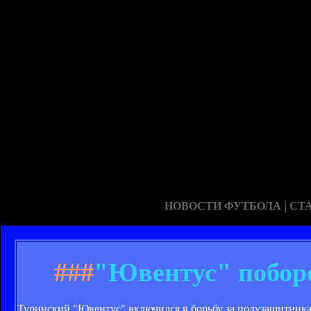
|
НОВОСТИ ФУТБОЛА
СТ
###
"Ювентус" поборе
Туринский "Ювентус" включился в борьбу за полузащитника