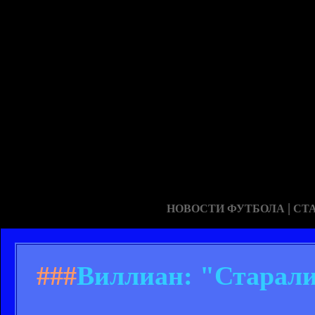
|
НОВОСТИ ФУТБОЛА
СТ
###
Виллиан: "Старали