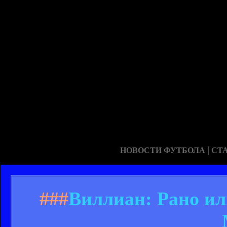
|
НОВОСТИ ФУТБОЛА
СТ
###
Виллиан: Рано ил