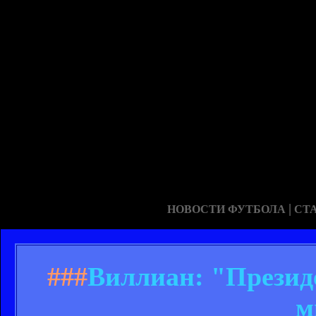
|
НОВОСТИ ФУТБОЛА
СТ
###
Виллиан: "Президе
м