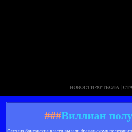
|
НОВОСТИ ФУТБОЛА
СТ
###
Виллиан полу
Сегодня британские власти выдали бразильскому полузащит