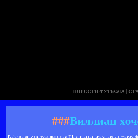
|
НОВОСТИ ФУТБОЛА
СТ
###
Виллиан хоч
В феврале у полузащитника Шахтера родится дочь, потому бр