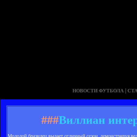
|
НОВОСТИ ФУТБОЛА
СТ
###
Виллиан интер
Молодой бразилец выдает отличный сезон, демонстрируя ве