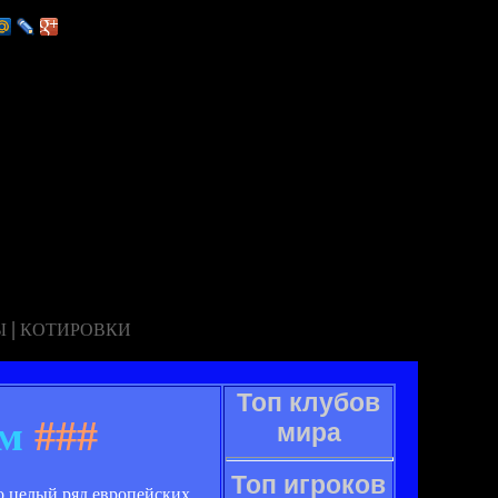
|
Ы
КОТИРОВКИ
Топ клубов
ам
###
мира
Топ игроков
о целый ряд европейских