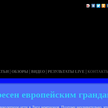
|
|
|
|
АТЬИ
ОБЗОРЫ
ВИДЕО
РЕЗУЛЬТАТЫ LIVE
КОНТАКТ
есен европейским гранд
ликолепную игру в Лиге чемпионов. Поэтому неудивительно, чт