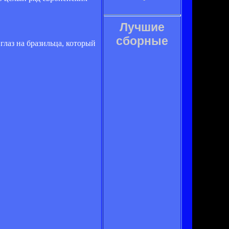
Лучшие
сборные
лаз на бразильца, который