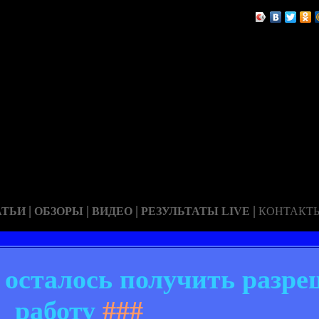
|
|
|
|
АТЬИ
ОБЗОРЫ
ВИДЕО
РЕЗУЛЬТАТЫ LIVE
КОНТАКТ
 осталось получить разре
работу
###