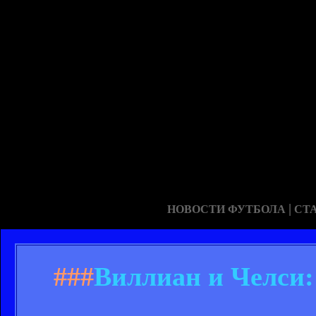
|
НОВОСТИ ФУТБОЛА
СТ
###
Виллиан и Челси: