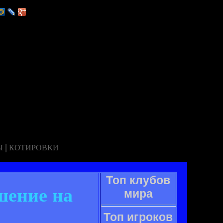
|
Ы
КОТИРОВКИ
Топ клубов
шение на
мира
Топ игроков