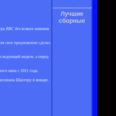
Лучшие
сборные
перь
BBC
без всяких намеков
ром свое предложение сделал
 следующей неделе, а перед
ого окна с 2011 года.
Виллиана Шахтеру в январе.