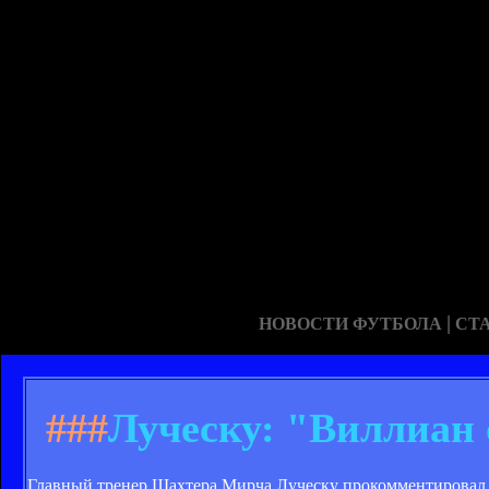
|
НОВОСТИ ФУТБОЛА
СТ
###
Луческу: "Виллиан 
Главный тренер Шахтера Мирча Луческу прокомментировал с