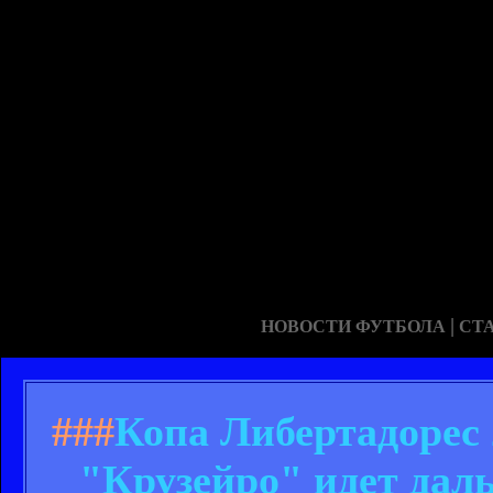
|
НОВОСТИ ФУТБОЛА
СТ
###
Копа Либертадорес 
"Крузейро" идет дал