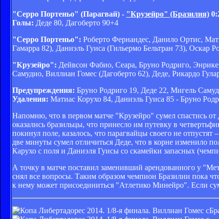
"Серро Портеньо" (Парагвай) -
"Крузейро" (Бразилия)
0:
Голы:
Деде 80, Дагоберто 90+4
"Серро Портеньо":
Роберто Фернандес, Данило Ортис, Мати
Гамарра 82), Даниэль Гуиса (Гильермо Бельтран 73), Оскар 
"Крузейро":
Дейвсон Фабио, Сеара, Бруно Родриго, Энрике,
Самудио, Виллиан Гомес (Дагоберто 62), Деде, Рикардо Гула
Предупреждения:
Бруно Родриго 19, Деде 22, Мигель Самуд
Удаления:
Матиас Корухо 84, Даниэль Гуиса 85 - Бруно Родр
Напомню, что в первом матче "Крузейро" сумел спастись от
оказались бразильцы, что принесло им путевку в четвертьфи
покинул поле, казалось, что парагвайцы своего не отпустят 
две минуты сумел отличиться Деде, что в корне изменило по
Карухо с поля и Даниэля Гуисы со скамейки запасных (чемпи
А точку в матче поставил заменивший арендованного у "Ме
снял все вопросы. Таким образом чемпион Бразилии пока чт
к нему может присоединиться "Атлетико Минейро". Если су
Бр