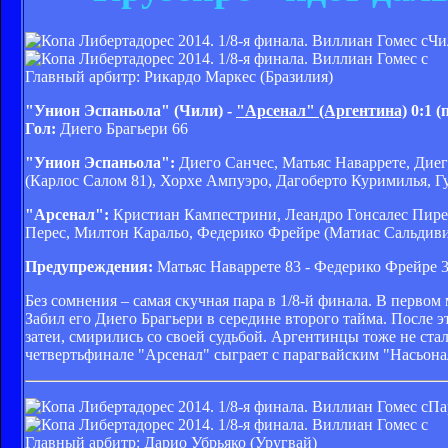
Чи
Главный арбитр: Рикардо Маркес (Бразилия)
"Унион Эспаньола" (Чили) -
"Арсенал" (Аргентина)
0:1 (
Гол:
Диего Брагьери 66
"Унион Эспаньола":
Диего Санчес, Матьяс Наваррете, Диег
(Карлос Салом 81), Хорхе Ампуэро, Дагоберто Куримилья, Г
"Арсенал":
Кристиан Кампестрини, Леандро Гонсалес Пирес
Перес, Милтон Каральо, Федерико Фрейре (Матиас Сальдиви
Предупреждения:
Матьяс Наваррете 83 - Федерико Фрейре 3
Без сомнения – самая скучная пара в 1/8-й финала. В первом
Забил его Диего Брагьери в середине второго тайма. После 
затеи, смирились со своей судьбой. Аргентинцы тоже не ста
четвертьфинале "Арсенал" сыграет с парагвайским "Насьона
Па
Главный арбитр: Дарио Убрьяко (Уругвай)