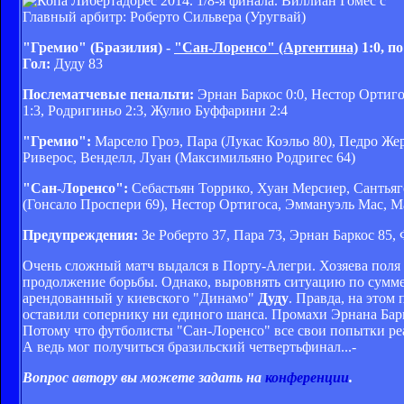
Главный арбитр: Роберто Сильвера (Уругвай)
"Гремио" (Бразилия) -
"Сан-Лоренсо" (Аргентина)
1:0, по
Гол:
Дуду 83
Послематчевые пенальти:
Эрнан Баркос 0:0, Нестор Ортиго
1:3, Родригиньо 2:3, Жулио Буффарини 2:4
"Гремио":
Марсело Гроэ, Пара (Лукас Коэльо 80), Педро Жер
Риверос, Венделл, Луан (Максимильяно Родригес 64)
"Сан-Лоренсо":
Себастьян Торрико, Хуан Мерсиер, Сантьяг
(Гонсало Проспери 69), Нестор Ортигоса, Эммануэль Мас, М
Предупреждения:
Зе Роберто 37, Пара 73, Эрнан Баркос 85
Очень сложный матч выдался в Порту-Алегри. Хозяева поля
продолжение борьбы. Однако, выровнять ситуацию по сумме
арендованный у киевского "Динамо"
Дуду
. Правда, на этом
оставили сопернику ни единого шанса. Промахи Эрнана Барк
Потому что футболисты "Сан-Лоренсо" все свои попытки реа
А ведь мог получиться бразильский четвертьфинал...-
Вопрос автору вы можете задать на
конференции
.