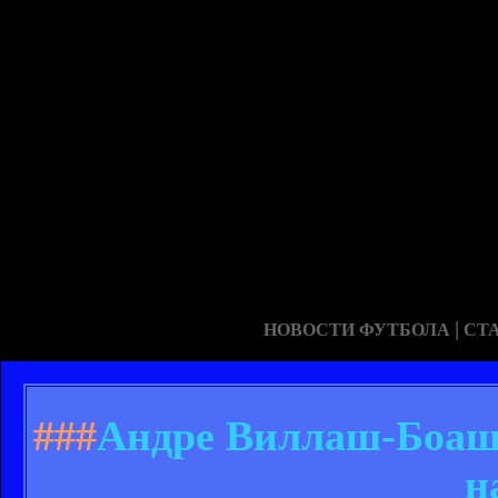
|
НОВОСТИ ФУТБОЛА
СТ
###
Андре Виллаш-Боаш:
н